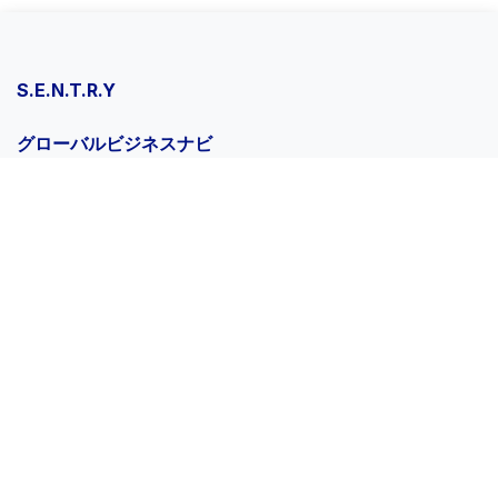
S.E.N.T.R.Y
グローバルビジネスナビ
Power Apps
トータル安心パートナーシップ
CMMC 110
FFI Systems
721-0917 広島県福山市春日池3-30