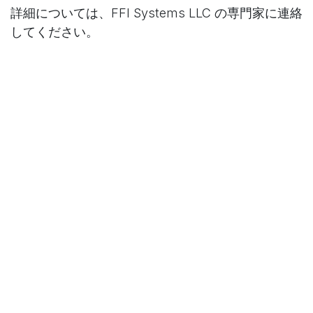
詳細については、FFI Systems LLC の専門家に連絡
してください。
お問い合わせ
上記の提案された改正の全文や専門家の分析を確認し、必要に応
じて法律やサイバーセキュリティの専門家に相談してください。
に
CMMC News
FFI SYSTEMS 合同会社 (LLC), Ben
2024年8月16日
このポストを共有
タグ